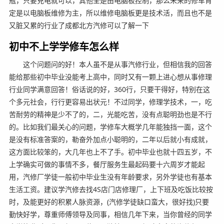
瓶，只要充电就可以，其他全是由电脑板控制，那么未来的修车肯
定是以电脑板维修为主，所以维修电脑板更是技术活，而且也不是
又脏又累的行业了成都北方汽修可以了解一下
初中不上学学修车怎么样
这个问题问的好！本人虽不是从事汽修行业，但相信我的回答
能给那些初中毕业没能考上高中，同时又有一颗上进心想从事修理
行业同学满意回答！俗话说的好，360行，只要干得好，特别在这
个多元社会，行行更容易出状元！不过同学，修理学技术，一，吃
苦耐劳的精神是少不了的，二，光能吃苦，没有点聪明劲也是不行
的。比如我们最关心的问题，学修车大概学几年能独挡一面，这个
是没有标准答案的，勒奋外加点小聪明的，二年以后就小有成就，
这方面比较笨的，大几年也上不了手。初中毕业也就十四五岁，不
上学确实可做的事情不多，餐厅服务生最起码要十六周岁才能起
用，汽修厂学徒一般初中毕业生没有年龄要求，另外学徒也有基本
生活工资。建议学汽修去找4S店门店修理厂，上下班及吃饭比较按
时，及能更好的积累人脉资源，(汽修学徒缺口蛮大，很好找)只要
勤快好学，尊重师傅领导及同事，相信几年下来，当你曾经的同学