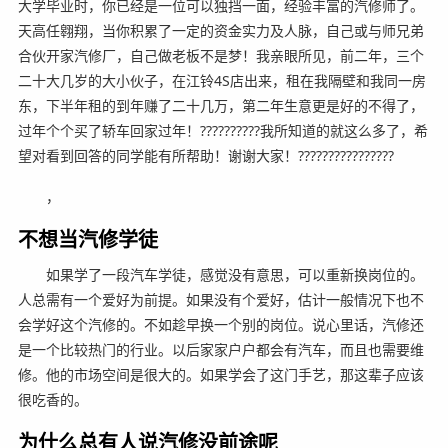
大学毕业时，你已经是一位可以独挡一面，经验丰富的汽修师了。
天高任翱翔，当你积累了一定的资金实力及人脉，自己或与师兄弟
合伙开家汽修厂，自己做老板不是梦！我亲眼所见，前二年，三个
二十大几岁的大小伙子，在江铃4S店出来，租在我隔壁和我同一房
东，下半年租的到年赚了二十几万，第二年生意更是好的不得了，
过年个个买了轿车回家过年！??????????我所知道的就这么多了，希
望对看到回答的同学能有所帮助！谢谢大家！????????????????
，
不想当汽修学徒
如果学了一段汽车学徒，感觉没有意思，可以重新换岗位的。
人总需有一个爱好为前提。如果没有个爱好，估计一般情况下也不
会学好这个汽修的。不如趁早换一个别的岗位。说心里话，汽修还
是一个比较热门的行业。以后家家户户都会有汽车，而且也需要维
修。他的市场空间是很大的。如果学会了这门手艺，那这辈子应该
很吃香的。
为什么总有人说汽修没前途呢